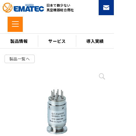
コ
日本で数少ない
ン
真空機器総合商社
テ
ン
ツ
へ
製品情報
サービス
導入実績
ス
キ
製品一覧へ
ッ
プ