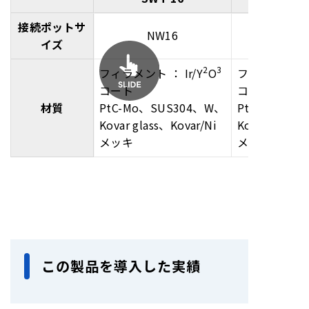
接続ポットサ
NW16
イズ
2
3
フィラメント ： Ir/Y
O
フィラメント ： 
コート
コート
材質
PtC-Mo、SUS304、W、
PtC-Mo、SU
Kovar glass、Kovar/Ni
Kovar glass、
メッキ
メッキ
この製品を導入した実績