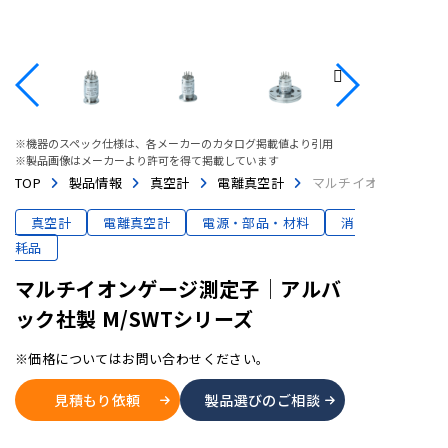
※機器のスペック仕様は、各メーカーのカタログ掲載値より引用
※製品画像はメーカーより許可を得て掲載しています
TOP
製品情報
真空計
電離真空計
マルチイオンゲージ測定
真空計
電離真空計
電源・部品・材料
消
耗品
マルチイオンゲージ測定子│アルバ
ック社製 M/SWTシリーズ
※価格についてはお問い合わせください。
見積もり依頼
製品選びのご相談