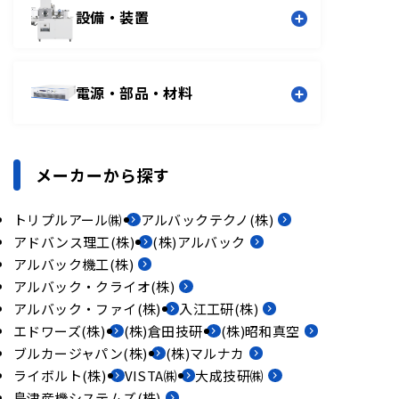
熱分析/物性装置
赤外線イメージ炉
設備・装置
一覧
加熱/アニール装置
一覧
スパッタリング装置
真空蒸着装置
電源・部品・材料
CVD装置
エッチング装置
アッシング装置
イオン注入
真空炉
産業用巻取
製品加工
オプション
コンポーネント電源
凍結乾燥/真空乾燥
真空蒸留装置
メーカーから探す
バルブ/フランジ/配管部品
消耗品
ヘリウムリークテスト装置
成膜材料
その他装置
トリプルアール㈱
アルバックテクノ(株)
アドバンス理工(株)
(株)アルバック
一覧
一覧
アルバック機工(株)
アルバック・クライオ(株)
アルバック・ファイ(株)
入江工研(株)
エドワーズ(株)
(株)倉田技研
(株)昭和真空
ブルカージャパン(株)
(株)マルナカ
ライボルト(株)
VISTA㈱
大成技研㈱
島津産機システムズ(株)