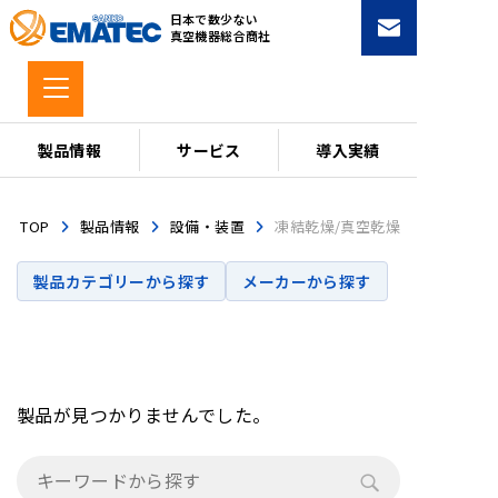
コ
日本で数少ない
ン
真空機器総合商社
テ
ン
ツ
へ
製品情報
サービス
導入実績
ス
キ
TOP
製品情報
設備・装置
凍結乾燥/真空乾燥
ッ
プ
製品カテゴリーから探す
メーカーから探す
製品が見つかりませんでした。