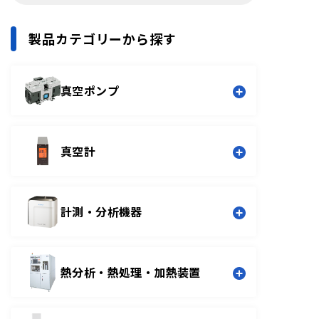
製品カテゴリーから探す
真空ポンプ
ポンプ補器
ドライ真空ポンプ
真空計
油回転真空ポンプ
メカニカルブースタポンプ
ターボ分子ポンプ
油拡散ポンプ
ピラニ真空計
計測・分析機器
クライオポンプ
キャパシタンスマノメータ
スパッタイオンポンプ
トランデューサ型（組合せ可能）
排気ユニット
隔膜真空計
電離真空計
リークディテクタ
ガス分析計
熱分析・熱処理・加熱装置
極高真空計
薄膜計測
成膜コントローラ
一覧
表面分析装置
一覧