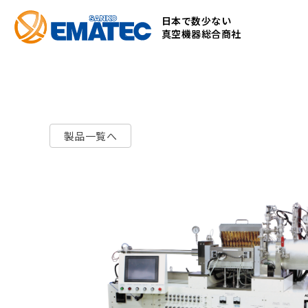
コ
日本で数少ない
ン
真空機器総合商社
テ
ン
ツ
へ
ス
製品一覧へ
キ
ッ
プ