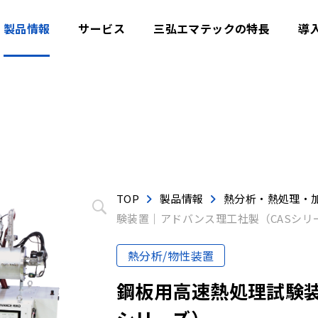
製品情報
サービス
三弘エマテックの特長
導
TOP
製品情報
熱分析・熱処理・
験装置│アドバンス理工社製（CASシリ
熱分析/物性装置
鋼板用高速熱処理試験装