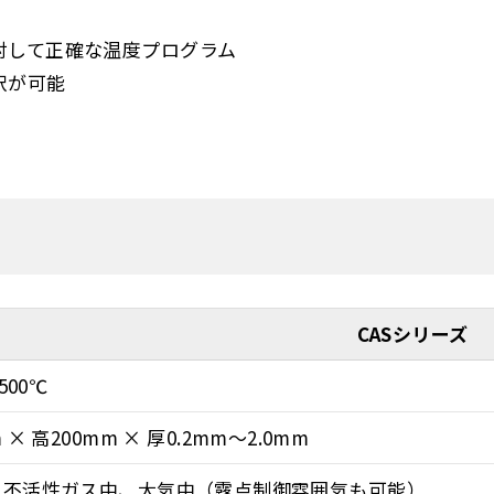
対して正確な温度プログラム
択が可能
CASシリーズ
500℃
 × 高200mm × 厚0.2mm～2.0mm
、不活性ガス中、大気中（露点制御雰囲気も可能）