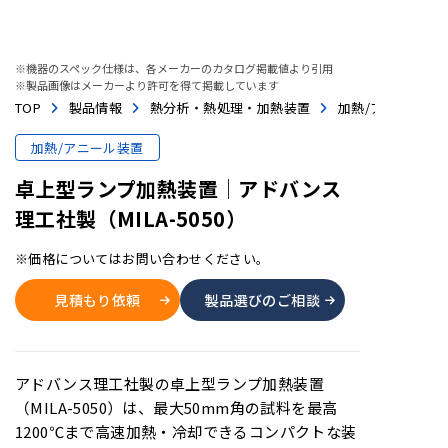
※機器のスペック仕様は、各メーカーのカタログ掲載値より引用
※製品画像はメーカーより許可を得て掲載しています
TOP
製品情報
熱分析・熱処理・加熱装置
加熱/アニール装
加熱/アニール装置
卓上型ランプ加熱装置│アドバンス
理工社製（MILA-5050）
※価格についてはお問い合わせください。
見積もり依頼
製品選びのご相談
アドバンス理工社製の卓上型ランプ加熱装置
（MILA-5050）は、最大50mm角の試料を最高
1200℃まで高速加熱・冷却できるコンパクトな装