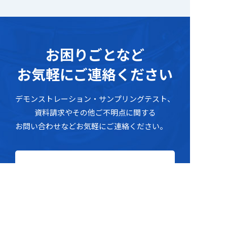
お困りごとな
ど
お気軽にご連絡ください
デモンストレーション・サンプリングテスト
、
資料請求
や
その他ご不明点に関す
る
お問い合わせなどお気軽にご連絡ください。
ホームページを見たとお伝えください
052-702-6811
8:50～17:50
（
土日祝定休
）