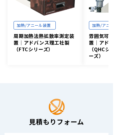
加熱/アニール装置
加熱/アニール装置
周期加熱法熱拡散率測定装
雰囲気可変型ランプ
置│アドバンス理工社製
置│アドバンス理工
（FTCシリーズ）
（QHCシリーズ/V
ーズ）
見積もりフォーム