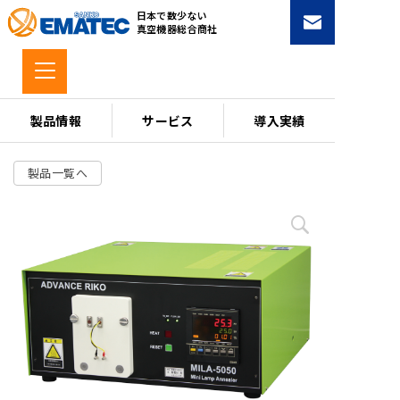
コ
日本で数少ない
ン
真空機器総合商社
テ
ン
ツ
へ
製品情報
サービス
導入実績
ス
キ
製品一覧へ
ッ
プ