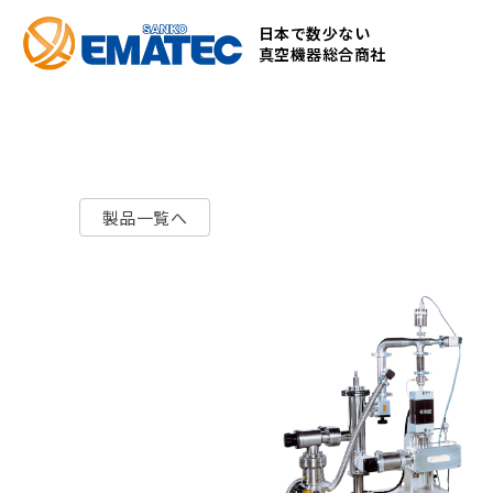
コ
日本で数少ない
ン
真空機器総合商社
テ
ン
ツ
へ
ス
製品一覧へ
キ
ッ
プ