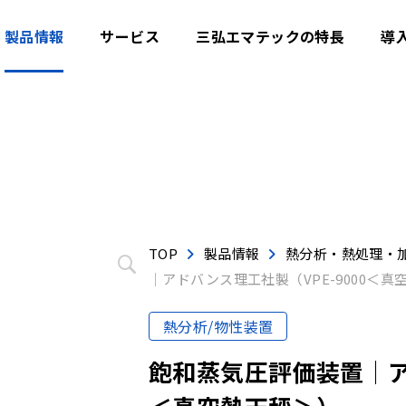
製品情報
サービス
三弘エマテックの特長
導
TOP
製品情報
熱分析・熱処理・
│アドバンス理工社製（VPE-9000＜真
熱分析/物性装置
飽和蒸気圧評価装置│アド