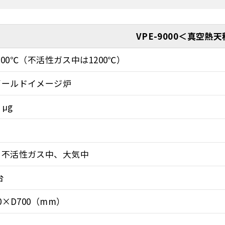
VPE-9000＜真空熱
1100℃（不活性ガス中は1200℃）
ゴールドイメージ炉
 μg
、不活性ガス中、大気中
台
0×D700（mm）