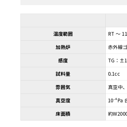
温度範囲
RT ～ 
加熱炉
赤外線
感度
TG：±1
試料量
0.1cc
雰囲気
真空中
真空度
10⁻⁴Pa 
床面積
約W200