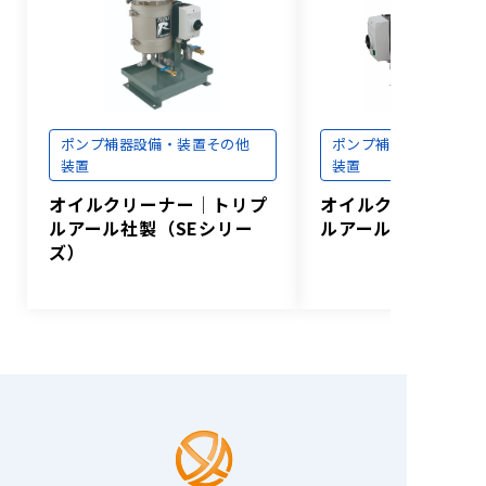
ポンプ補器
設備・装置
その他
ポンプ補器
設備・装置
装置
装置
オイルクリーナー│トリプ
オイルクリーナー│
ルアール社製（SEシリー
ルアール社製（WS-
ズ）