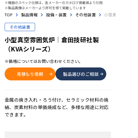
※機器のスペック仕様は、各メーカーのカタログ掲載値より引用
※製品画像はメーカーより許可を得て掲載しています
TOP
製品情報
設備・装置
その他装置
小型真空雰囲気炉
その他装置
小型真空雰囲気炉│倉田技研社製
（KVAシリーズ）
※価格についてはお問い合わせください。
見積もり依頼
製品選びのご相談
金属の焼き入れ・ろう付け、セラミック材料の焼
結、炭素材料の単価焼成など、多様な用途に対応
できます。