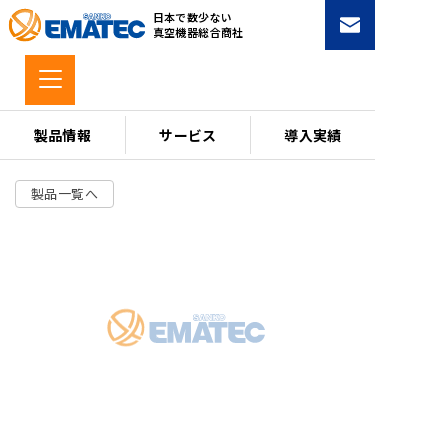
コ
日本で数少ない
ン
真空機器総合商社
テ
ン
ツ
へ
製品情報
サービス
導入実績
ス
キ
製品一覧へ
ッ
プ