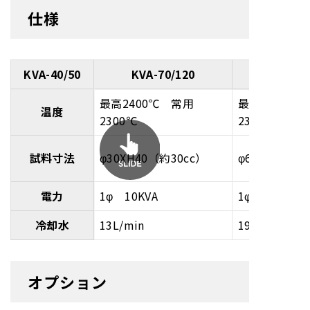
仕様
KVA-40/50
KVA-70/120
最高2400℃ 常用
最高2400℃
温度
2300℃
2300℃
試料寸法
φ30XH40（約30cc）
φ60XH100（
電力
1φ 10KVA
1φ 15KVA
冷却水
13L/min
19L/min
オプション