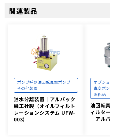
フォンブリン
－
YVAC 06/6（
関連製品
オイル
電源ケーブル
PSE対応、2m、3ピンプ
単相 USプラ
（100V）
ラグ、定格125V 15A
電源ケーブル
PSE対応、2m、プラグ
単相 プラグ
（200V）
なし、定格250V 10A
ポンプ補器
油回転真空ポンプ
オプション
真空ポンプ
その他装置
真空ポンプ
電源・部品
消耗品
油水分離装置│アルバック
油回転真空ポンプ用
機工社製（オイルフィルト
ィルター（OFIシリ
レーションシステム UFW-
│アルバック機工社
003）