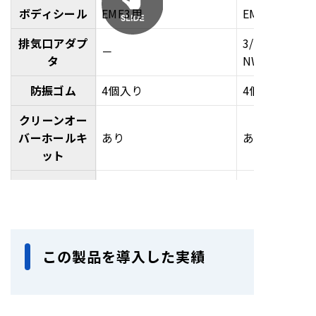
ボディシール
EMF3用
EMF20用
動作温度範囲
12～40℃（54～104℉）
排気口アダプ
3/4インチBSP
－
到達圧力時騒
タ
NW25(KF25)
43dB
音レベル
防振ゴム
4個入り
4個入り
騒音レベル
クリーンオー
(防音カバー
36dB
バーホールキ
使用時)
あり
あり
ット
振動(吸気口
－
ブレードキッ
フランジ)
あり
あり
ト
重量
10.0Kg
推奨オイル
Ultragrade15
Ultragrade19
寸法
W142mm×D323mm×H166.5mm
（1Lボトル）
この製品を導入した実績
推奨オイル
Ultragrade15
Ultragrade19
（4Lボトル）