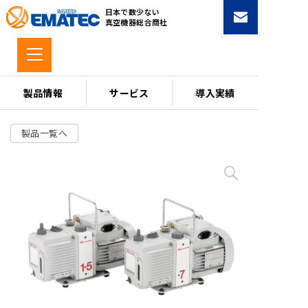
コ
日本で数少ない
ン
真空機器総合商社
テ
ン
ツ
へ
製品情報
サービス
導入実績
ス
キ
製品一覧へ
ッ
プ