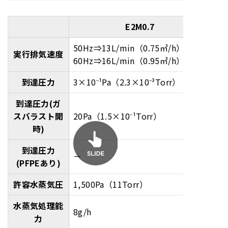
E2M0.7
50Hz⇒13L/min（0.75㎥/h）
実行排気速度
60Hz⇒16L/min（0.95㎥/h）
到達圧力
3×10⁻¹Pa（2.3×10⁻³Torr）
到達圧力(ガ
スバラスト開
20Pa（1.5×10⁻¹Torr）
時)
到達圧力
－
(PFPEあり)
許容水蒸気圧
1,500Pa（11Torr）
水蒸気処理能
8g/h
力