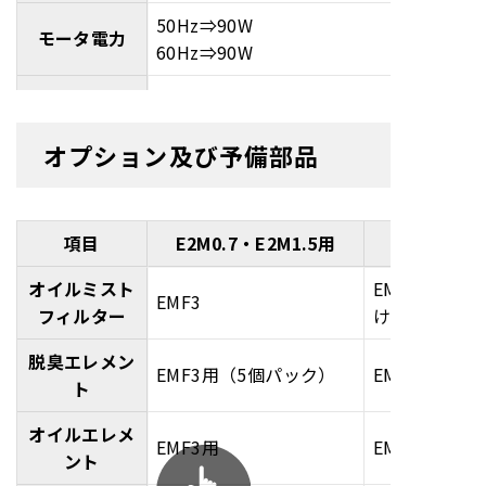
50Hz⇒90W
モータ電力
60Hz⇒90W
50Hz⇒1,400rpm
公称回転速度
60Hz⇒1,700rpm
オプション及び予備部品
電源コネクタ
IEC EN60320 C13
230V⇒6A
推奨ヒューズ
項目
115V⇒10A
E2M0.7・E2M1.5用
E2M18・E
オイルタイプ
オイルミスト
EMF20（低
Ultragrade15
EMF3
フィルター
(推奨)
け）、EMF30
脱臭エレメン
オイル容量
0.2～0.28L
EMF3用（5個パック）
EMF20用（
ト
吸気口径
NW10(KF10)
オイルエレメ
EMF3用
EMF20用、E
ノズル外径Φ11mm、3/8インチ
ント
排気口径
BSP