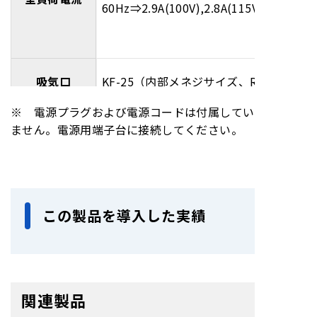
60Hz⇒2.9A(100V),2.8A(115V),1.6A(200V
吸気口
KF-25（内部メネジサイズ、Rc3/8）
※ 電源プラグおよび電源コードは付属してい
排気口
KF-16（内部メネジサイズ）
ません。電源用端子台に接続してください。
使用雰囲気温
5～40℃
度
水蒸気処理量
≦100（エアーフラッシュ開時）
この製品を導入した実績
最大寸法
W210mm×D358mm×H218mm
重量
15.0Kg
RoHS対応
cTUV認証品
関連製品