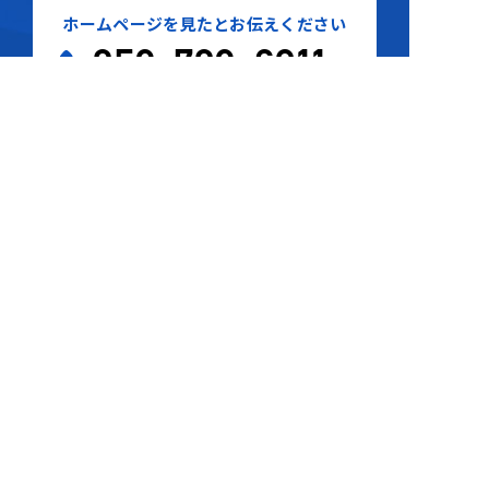
ホームページを見たとお伝えください
052-702-6811
8:50～17:50
（
土日祝定休
）
お問い合わせフォーム
本社
052-702-6811
岐阜営業所
058-388-7007