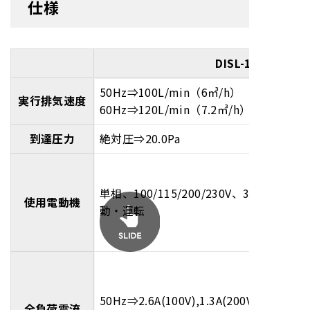
仕様
DISL-102
50Hz⇒100L/min（6㎥/h）
実行排気速度
60Hz⇒120L/min（7.2㎥/h）
到達圧力
絶対圧⇒20.0Pa
単相、100/115/200/230V、300W、
使用電動機
動・運転
50Hz⇒2.6A(100V),1.3A(200V),1.4A(230
全負荷電流