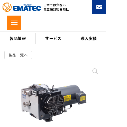
コ
日本で数少ない
ン
真空機器総合商社
テ
ン
ツ
へ
製品情報
サービス
導入実績
ス
キ
製品一覧へ
ッ
プ