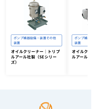
標準補助ポン
VD60C
VD90C
プ
標準付属品
取扱説明書1部、油1台分
取扱説明書1
ポンプ補器
設備・装置
その他
ポンプ補器
設備・装置
装置
装置
オイルクリーナー│トリプ
オイルクリーナー│
ルアール社製（SEシリー
ルアール社製（WS-
ズ）