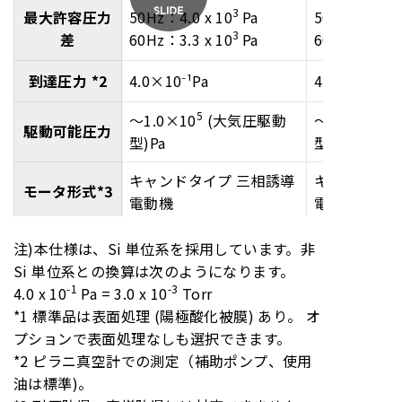
3
最大許容圧力
50Hz：4.0 x 10
Pa
50Hz：7.3 x 
3
差
60Hz：3.3 x 10
Pa
60Hz：6.0 x 
到達圧力 *2
4.0×10⁻¹Pa
4.0×10⁻¹Pa
5
～1.0×10
(大気圧駆動
～1.0×10
駆動可能圧力
型)
Pa
型)
Pa
キャンドタイプ 三相誘導
キャンドタイ
モータ形式*3
電動機
電動機
モータ高効率
注)本仕様は、Si 単位系を採用しています。非
ー
ー
*3
Si 単位系との換算は次のようになります。
-1
-3
4.0 x 10
Pa = 3.0 x 10
T
orr
モータ出力
*3
0.75kW（2極数）
2.2kW（2極
*1 標準品は表面処理 (陽極酸化被膜) あり。 オ
プションで表面処理なしも選択できます。
電圧200V級
50Hz：200V
50Hz：200V
*2 ピラニ真空計での測定（補助ポンプ、使用
モータ*3
60Hz：200/220V
60Hz：200/
油は標準)。
使用油 *4
SMR-100
SMR-100