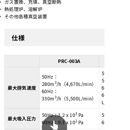
ガス置換、充填、真空断熱
熱処理炉、溶解炉
その他各種真空装置
仕様
PRC-003A
50Hz：
50Hz：
500m
3
280m
/h（4,670L/min）
最大排気速度
60Hz：
60Hz：
600m
3
330m
/h（5,500L/min）
L/min）
3
50Hz：1.2 x 10
Pa
50Hz：1.3 x 
最大吸入圧力
2
60Hz：9.3 x 10
Pa
60Hz：1.1 x 