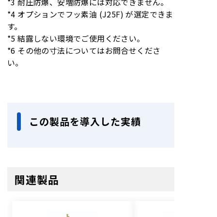
*3 耐圧防爆、安増防爆には対応できません。
*4 オプションでフッ素油 (J25F) が選定できま
所要油量
0.7L
1.5L
す。
*5 結露しない環境でご使用ください。
冷却方式 *5
水冷
水冷
*6 その他の寸法についてはお問合せくださ
一次側圧力：0.3Mpa
一次側圧力：0
い。
出入口差圧：0.01Mpa
出入口差圧：0
冷却水
冷却水量：2L/min
冷却水量：2L
冷却水温度 *6：5～30℃
冷却水温度 *
吸気口径 JIS-
この製品を導入した実績
VG80相当
VG80相当
B-2290
排気口径 JIS-
VF80相当
VF80相当
B-2290
関連製品
外形寸法*7
W296×D575×H260mm
W356×D61
質量
51
kg
86
kg