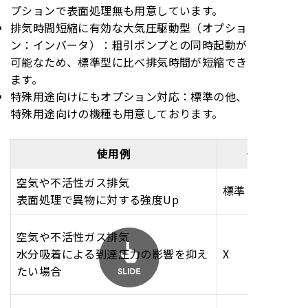
プションで表面処理無も用意しています。
排気時間短縮に有効な大気圧駆動型（オプショ
ン：インバータ）：粗引ポンプとの同時起動が
可能なため、標準型に比べ排気時間が短縮でき
ます。
特殊用途向けにもオプション対応：
標準の他、
特殊用途向けの機種も用意しております。
使用例
タイプ（種
空気や不活性ガス排気
標準
表面処理で異物に対する強度Up
空気や不活性ガス排気
水分吸着による到達圧力の影響を抑え
X
たい場合