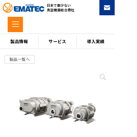
コ
日本で数少ない
ン
真空機器総合商社
テ
ン
ツ
へ
製品情報
サービス
導入実績
ス
キ
製品一覧へ
ッ
プ