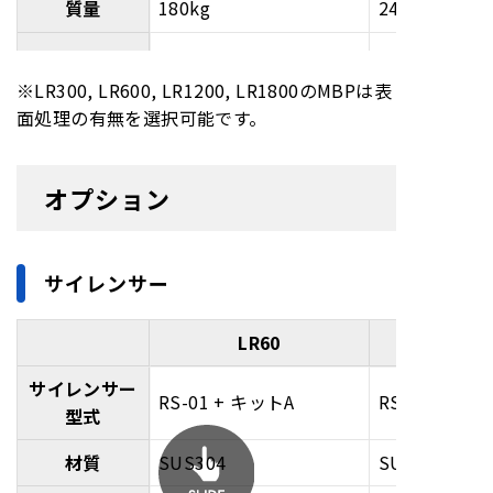
質量
180kg
245kg
三相 VAC (Hz) 200
三相 VAC (Hz)
電力
※LR300, LR600, LR1200, LR1800のMBPは表
(50/60), 220 (60)
(50/60)
面処理の有無を選択可能です。
電流値
6.9A
(200V時)
11.2A
オプション
冷却水一時圧
0.1～0.3MPa
0.1～0.3MPa
力
冷却水出入口
サイレンサー
>0.1MPa
>0.1MPa
差圧
LR60
冷却水流量
>5.0L/min
>5.0L/min
サイレンサー
パージガス一
RS-01 + キットA
RS-01 + キッ
0.1～0.5MPa
0.1～0.5MPa
型式
次圧力
材質
SUS304
SUS304
N2パージ
5SLM
5SLM