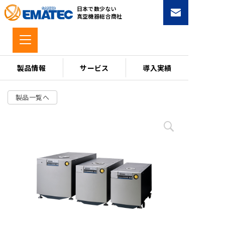
コ
日本で数少ない
ン
真空機器総合商社
テ
ン
ツ
へ
製品情報
サービス
導入実績
ス
キ
製品一覧へ
ッ
プ