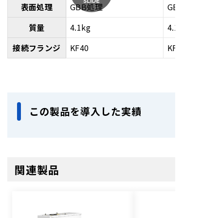
（軸）
表面処理
GBB処理
GBB処理
N2パージ（ガ
質量
4.1kg
4.1kg
0～45SLM
0～45SLM
スバラ）
接続フランジ
KF40
KF40
この製品を導入した実績
関連製品