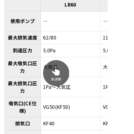
LR60
使用ポンプ
―
―
最大排気速度
62/80
112/126
到達圧力
5.0Pa
5.0Pa
最大吸気口圧
大気圧
大気圧
力
最大排気口圧
1Pa～大気圧
1Pa～大気圧
力
吸気口(CE仕
VG50(KF50)
VG80(KF50)
様)
排気口
KF40
KF40