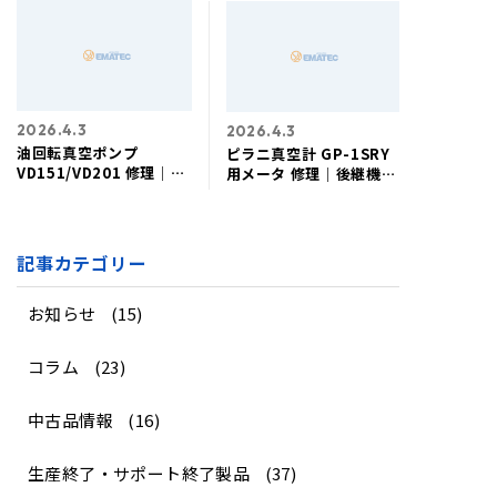
2026.4.3
2026.4.3
油回転真空ポンプ
ピラニ真空計 GP-1SRY
VD151/VD201 修理│後
用メータ 修理│後継機│
継機│互換│アルバック
互換│アルバック社製
機工社製
記事カテゴリー
お知らせ
(15)
コラム
(23)
中古品情報
(16)
生産終了・サポート終了製品
(37)