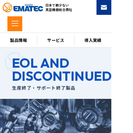
コ
日本で数少ない
ン
真空機器総合商社
テ
ン
ツ
へ
製品情報
サービス
導入実績
ス
キ
EOL AND
ッ
プ
DISCONTINUED
生産終了・サポート終了製品