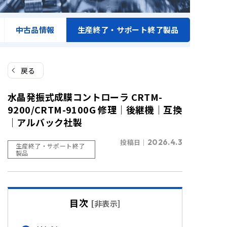
中古品情報
生産終了・サポート終了製品
戻る
水晶発振式成膜コントローラ CRTM-
9200/CRTM-9100G 修理│後継機│互換
│アルバック社製
投稿日｜
2026.4.3
生産終了・サポート終了
製品
目次
[
非表示
]