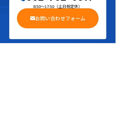
8:50～17:50
（
土日祝定休
）
お問い合わせフォーム
本社
052-702-6811
岐阜営業所
058-388-7007
三重営業所
059-386-4857
豊橋営業所
0533-95-9004