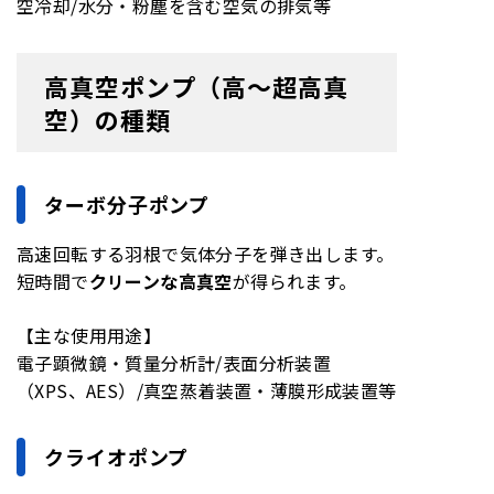
空冷却/水分・粉塵を含む空気の排気等
高真空ポンプ（高〜超高真
空）の種類
ターボ分子ポンプ
高速回転する羽根で気体分子を弾き出します。
短時間で
クリーンな高真空
が得られます。
【主な使用用途】
電子顕微鏡・質量分析計/表面分析装置
（XPS、AES）/真空蒸着装置・薄膜形成装置等
クライオポンプ