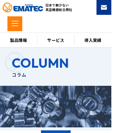
コ
日本で数少ない
ン
真空機器総合商社
テ
ン
ツ
へ
製品情報
サービス
導入実績
ス
キ
COLUMN
ッ
プ
コラム