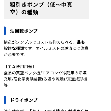
粗引きポンプ（低〜中真
空）の種類
油回転ポンプ
構造がシンプルでコストも抑えられる、
最も一
般的な
種類
です。オイルミストの逆流には注意
が必要です。
【主な使用用途】
食品の真空パック機/エアコンや冷蔵庫の冷媒
充填/理化学実験装置(ろ過や乾燥)/真空成形機
等
ドライポンプ
油を使わず、
「クリーンで高精度」が求められ